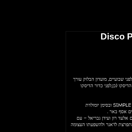
Disco P
 שבועיים, מועדון הבלוק עורך
יסקו (כן,לפני כדור הדיסקו
המסיבה תהיה בשיתוף פעולה צמוד עם ליין הSIMPLE THINGS ובסימן יומולדת
ים אסף באר .
 אלעד רון ועידן גבריאל - עם
תפרצת לז'אנר ולהשפעתו העצומה