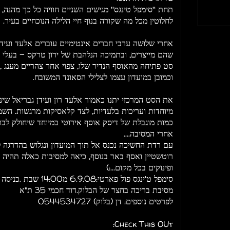
תחת ''סימפל טינגס'' מגישים השניים חוויה כל כך מהנה, 
לחלוטין מכל מה שקורה בנוף חיי הלילה הנוכחיים בעיר.
אחרי שלושה ערבי חברים אינטימיים עוברים אלעד ועידן 
שהם מייצרים, ובתמיכה הנלהבת של ירון טרקס - בעלי ה"
סט פתיחה מהאוסף הנדיר שלו, צפוי אחר צהריים מענג ,
וכמובן במועדון עצמו לצלילי הסאונד המשובח.
את הסט המרכזי יתנו כאמור אלעד רון ועידן גבריאל שינג
מיוחדות ועריכות בלעדיות, לצד קלאסיקות מרגשות. הש
כמות מוגבלת של דיסק אוסף אירוטי במיוחד שיחולק לברי
אחרי המסיבה....
עם רדת החשיכה נכנס אל תוך המועדון ונגלוש בהדרגה לטק
רוטשטיין ואסף באר בנוסף, כיאה למסיבות כאלה תהיה 
ופינוקים בכל מקום...:)
סימפל ט'ינגס פול פארטי:6.9.08 מ14:00 שבת .כניסה 20 ש"ח לחברי מועדון 40 ללא..
מסיבת בריכה בחצר של הבלוק.דוד חכמי 35 ת"א
לפרטים נוספים: דן (בלוק) 0544534727
Check This OUt: