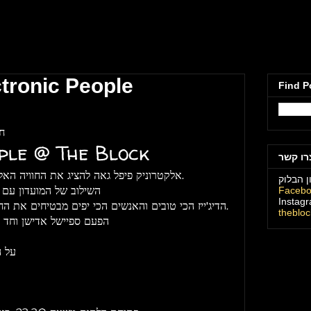
מועדון הבלוק תל
ctronic People
Find P
חו
ple @ The Block
רו קשר
אלקטרוניק פיפל גאה להציג את החוויה האלקטרונית הטוטאלית לסופ"ש בת"א.
ן הבלוק
השילוב של המועדון עם
Faceb
Instag
הדיג'ייז הכי טובים והאנשים הכי יפים מבטיחים את החוויה האלקטרונית הסוחפת לסופ"ש.
theblo
הפעם ספיישל אדישן וחד 
על ה