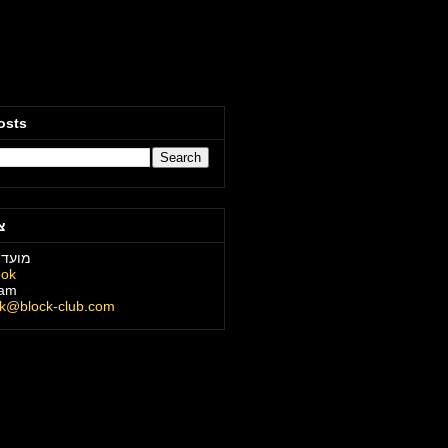
osts
צ
מועדו
ook
ram
ck@block-club.com