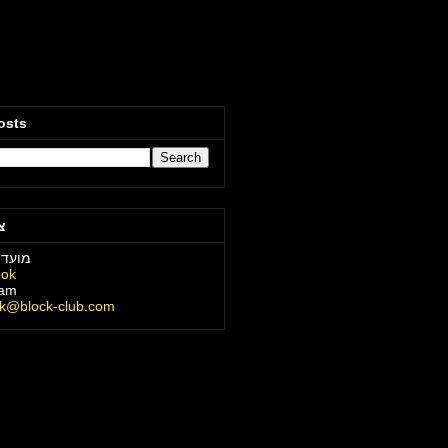
osts
צ
מועדו
ook
ram
ck@block-club.com