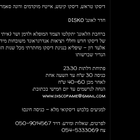
דיסקו טראש, דיסקו קיטש, אייטיז מוקדמים ודונה סאמר
חדר לאונג' DISKO
ברחבת הלאונג' יתקלטו הצמד המופלא ולדמן ושר (איתי 
של דיסקו חדש וחללי ויציאות אנדרגראונד משובחות מי
אלעד רון - שיפליא בנגינת דיסקו מחתרתי מכל שנות ה
הנדיר שברשותו
פתיחת דלתות 23:30
כניסה 30 ש"ח עד השעה אחת
לאחר מכן 40-60 ש"ח
הנחה לנרשמים עד יום חמישי בכתובת:
www.discofame@gmail.com
למגיעים בלבוש דיסקואי מלא - כניסה חינם!
לפרטים, שאלות ומידע: דויד 050-9014567
צח 054-5333069