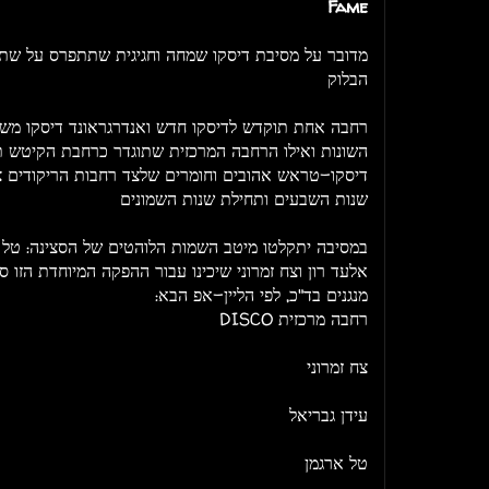
Fame
מדובר על מסיבת דיסקו שמחה וחגיגית שתתפרס על שתי
הבלוק
רחבה אחת תוקדש לדיסקו חדש ואנדרגראונד דיסקו משובח
השונות ואילו הרחבה המרכזית שתוגדר כרחבת הקיטש תו
דיסקו-טראש אהובים וחומרים שלצד רחבות הריקודים צע
שנות השבעים ותחילת שנות השמונים
במסיבה יתקלטו מיטב השמות הלוהטים של הסצינה: טל אר
אלעד רון וצח זמרוני שיכינו עבור ההפקה המיוחדת הזו 
מנגנים בד"כ, לפי הליין-אפ הבא:
רחבה מרכזית DISCO
צח זמרוני
עידן גבריאל
טל ארגמן