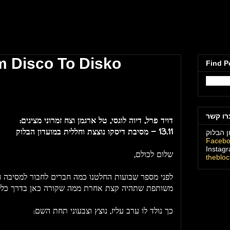
מועדון הבלוק תל
om Disco To Disko
Find P
רו קשר
דויד פרל, דיוה לוגסי, טל ארגמן וצח זמרוני מציגים:
13.11 - מסיבת דיסקו נוצצת וחללית במועדון הבלוק
ן הבלוק
Faceb
Instag
שלום לכולם,
theblo
לפני מספר שבועות החלטנו כמה חברים לחבור למסיבה ח
משותפת שתהיה קצת אחרת ממה שקורה כאן בדרך כלל ו
כך נולד לו ערב עליז, נוצץ וצבעוני תחת השם: