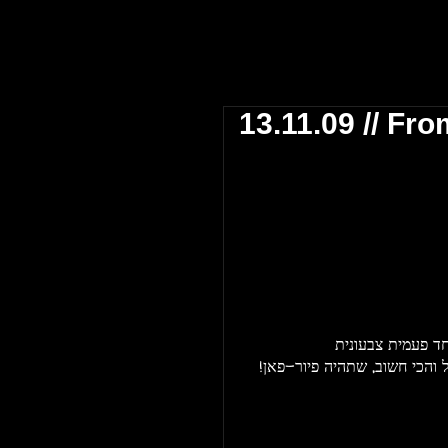
 אביב \\ The Block Club Tel Aviv
13.11.09 // Fr
ד פעמית צבעונית
הכי חשוב, שתהיה פיור-פאן!