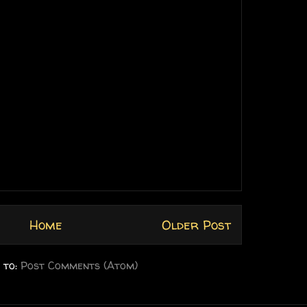
Home
Older Post
 to:
Post Comments (Atom)