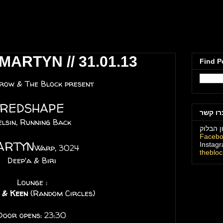
מועדון הבלוק תל
ARTYN // 31.01.13
Find P
row & The Block present
REDSHAPE
רו קשר
elsin, Running Back
ן הבלוק
Faceb
ARTYN
Instag
Warp, 3024
theblo
Deep'a & Biri
Lounge :
 & Keen
(Random Circles)
Door opens: 23:30