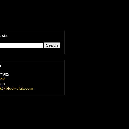
osts
צ
מועדו
ook
ram
ck@block-club.com