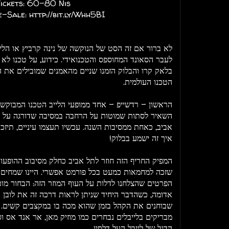
ickets: 60-80 Nis
-Sale: http://bit.ly/Whh5BI
לא ברור אם זה הסט של הנוקשה של נינה קרביץ או הליל
לעבר הסאונד המחוספס והטכנואידי. כידוע, על טכנו ל
בלאק קרו והבלוק הזמנו שניים מהאמנים שמובילים את ה
הטכנו העולמית.
הראשון - רדשייפ - אחד ממופעי הלייב הטכנו המבוקש
השאיר לסתות שמוטות על הרחבה במסיבה שדורגה על ידי
אביב, כאחת ממסיבות השנה. עכשיו תעצמו עיניים, תיזכר
איך זה ישמע בבלוק!
המפיק החריף הזה חוזר לתל אביב כחלק מסיבוב ההופע
שזכה למחמאות כמעט בכל פורמט אפשרי. היינו שמחים ל
הפרטים שהצלחנו לדלות על העוף המוזר הזה: הבחור מוכ
אדומה, כשהדבר היחיד שניתן לראות דרכה זה את לובן ה
מבריקים בלייבלים נבחרים כמו מוזיק מאן, אר אנד אס ו
הדגל של לייבל העל דלסין.