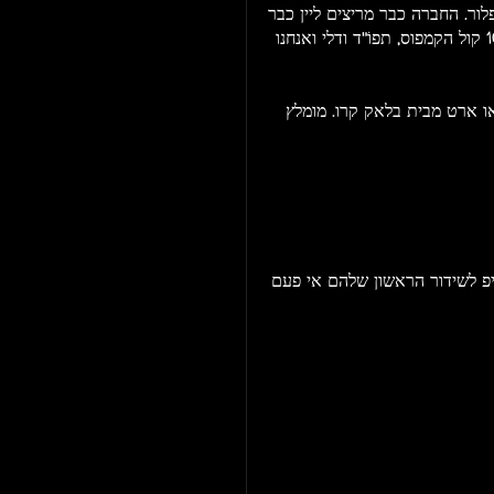
לור. החברה כבר מריצים ליין כבר
יותר משנה והספיקו לשתף פעולה ולנגן ברדיו הקצה, 106 קול הקמפוס, תפוֹ"ד ודלי ואנחנו
או ארט מבית בלאק קרו. מומלץ
ייפ לשידור הראשון שלהם אי פעם