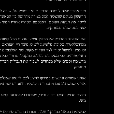
מיד אחריו יעלה לעמדה מרטין - גאון ומפיק על, שזכה 
הראשון בעולם שהצליח למזג בצורה מדהימה בין הסאונד
לייסד את תנועת הפוסט-דאבסטפ ולסחוף אחריו המוני 
לפני כמה שנים כמנותקים.
את הסאונד המבריק של מרטין אימצו ענקים מכל קצוות
ממודסלקטור, סקובה, פלאייניג לוטוס, פיבר ריי ואפראט ו
זכו ממנו לטיפול יסודי לצד הפקות מקור. שני האלבומים
האלקטרונים הכי מסקרנים בעולם. במקביל, מרטין הוא גם
מרשימה וסטים שלא מפחדים לשבור את הגבולות הברורי
מתעסק.
אנחנו שמחים ונרגשים בטירוף להציג לכם ליינאפ שמגל
אנלוגי שמשתלב עם מתכתיות דיגיטלית וז'אנרים שמתמזגי
חימום מדויק יספקו דיפ'ה ובירי, ששחררו לאחרונה קטע
מאי.
להשלמת הפאזל המוזיקלי שלנו, חבורת הרנדום סירקלז י