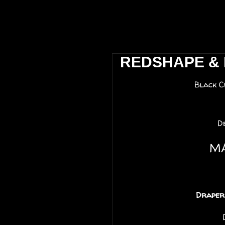
 אביב \\ The Block Club Tel Aviv
REDSHAPE & M
Black C
D
M
Draper