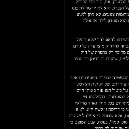
מועדון. אם, תוך כדי הבידוק
של הנבדק, הוא לא יורשה להיכנס
ומות צנועים, לא ניתן למנוע
הוא מועדון לילה או אולם
רשותנו לדאוג לכך שלא תהיה
בטחה להרחיק מהמועדון כל גורם
ם מדובר רק בהפרה של חוק
למים, שיעידו כי בדיוק כך תמיד
המשטרה לסגירת המועדונים אינם
ת עתירתם של הגיתית והאוטו,
על ביטול הצו עוד באותו היום
מועדונים. בהחלטתו ציין
מתרחש בכל אחד ואחד מחלקיו
כי דרישה זו קשה היא. לא זו
ת, אלא שדומה כי אפילו למשטרה
כן סמוי". בנוסף, קבע השופט כי
 שניתנה לה בחוק.