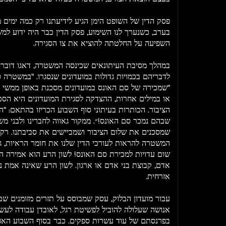
פסק הדין של השופט הימן הגיע לידיעתנו רק כמה ימים מ
בערב, כשנערך לנו השימוע, פסק הדין כבר היה ידוע למש
השפיעה על החלטתה להוציא את צו הסגירה.
במהלך מסיבת העיתונאים שכינסה המשטרה, דאגו דובר
לדבריהם בכמויות גדולות במועדונים שנסגרו. "במשטרה ס
"שמכירה של סם האונס במועדונים מסכנת באופן ממשי 
או במילים אחרות, ההצדקה לסגירת המועדונים היא ה
שבהם נמכר סם האונס!״. ממקור גאווה לחברינו ולבני משפ
שמסכנים את שלום הציבור ושמביישים את סביבתנו. רק 
המשטרה להראות לעורכי הדין שלנו את חומר הראיות, גי
שום עדויות למכירת סם האונס! לשון הרע הוא אמירה ה
אדם, קבוצת בני אדם או ארגון. לשון הרע שאינה אמת נ
אזרחית.
אנושה שעלולה להוביל לפשיטת רגל, לאובדן עבודה לעשר
בפרנסתם של עוד עשרות ספקים. כבר בסוף השבוע האחר