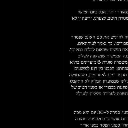
אוחר יותר, אבל ביום חמישי
טרה היטב. לצערנו, ידיעה זו לא
יה להדגיש את סם האונס שנסחר
בורים", כך נאמר לעיתונאים,
את הנשים שבאות לבלות במקום".
סכנה הממשית שנשקפה לשלום
הציבור. הכותרות בעיתוני סוף השבוע הכריזו בהתאם: "המשטרה סוגרת 6 מועדונים בת"א
חתנו, הפכנו בין רגע לפושעים
מספר ימים לאחר מכן, כשהואילה
לינו שבמועדון הבלוק לא התקבלו
פוגעת בכבודו או בשמו הטוב של
חשבת לעבירה פלילית ולעוולה
עבור מועדון הבלוק, עסק שמבוסס על תזרים מזומנים שבועי, סגירה ל-30 יום היא מכה
ות אנשי צוות ולפגיעה חמורה
ון ספגנו הפסד כספי אדיר