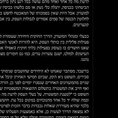
לדעת מה כל אחד ואחד מהם עושה בכל רגע נתון ברחבי ה
הביטחוני בכניסה, יתגלה כלי נשק או סם כלשהו בכיסיו 
למועדון. אבל היות שאין בסמכותו של המאבטח לחפש במק
לחלוטין הכנסה של סמים אסורים לגבולות העסק, בין אם 
קונצרטים.
כבעלי ומנהלי המועדון, הדרך החוקית היחידה שעומדת ל
פעילות פלילית בין כותלי העסק, היא להורות לאנשי הא
שאנו חושדים בו כעוסק בפעילות בלתי חוקית (ואפילו א
העישון!). למזלנו, ישנם עשרות עדים, כמו גם חומרים מצו
נהגנו.
בדיעבד, מסתבר שאנחנו לא היחידים שחושבים שנימוקי 
סבירים. השופט גיא הימן, שביום חמישי האחרון קיבל א
שניים מהמועדונים האחרים שנסגרו יומיים לפני כן, הורה 
ואף חייב את המשטרה בתשלום ההוצאות המשפטיות של ה
השופט כי "לטענת המשטרה, על בעלי העסק לדעת מה 
ובמה שולח יד כל אחד מהנוכחים במקום בכל עת. חוששני 
בלבד שהיא מעוררת שאלות נכבדות בדבר הזכות לפרטיו
לא נמצאה הדרך לעשות כן, אלא באמצעות הפעלתו של סו
בעצם הוצאת הצווים, המשטרה פעלה שלא על פי הסמכות