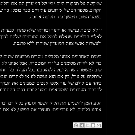
שמקשה על תפקודו היום יומי של המועדון וגם אם יחליט
הקרוב, מספר רב של אירועים עתידיים כבר בוטלו, כך ש
בשמנו הטוב, תימשך עוד תקופה ארוכה.
זו לא שיטת ענישה או חינוך ובוודאי שלא פתרון לבעיית 
לאלפי הבליינים שנאלצו לבטל את התוכניות שלהם לסו
ולעשרות אנשי צוות המועדון שנותרו ללא פרנסה.
בימים האחרונים אנחנו מקבלים מסרים מכיוונים שונים ש
כדי לא להיות מסומנים על ידי המשטרה, אבל אנחנו לא 
שוב למשטרה שהיא יכולה לנהוג בנו ככל העולה על רוחה
שותקים על עוול, בין אם הוא נעשה לנו או לאחרים ועכשי
ביחד עם קולם של עוד אלפי אנשים שמבינים את הערך 
לתרבות העירונית ושמודאגים כמונו לנוכח דפוס ההתנהג
הגיע הזמן להשמיע את הקול השפוי ולזעוק בקול רם וברור
אנחנו בליינים, לא עבריינים! תעצרו את הפשע, לא את ה