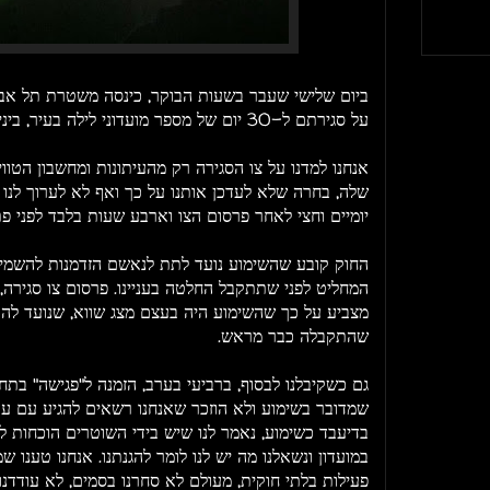
ביום שלישי שעבר בשעות הבוקר, כינסה משטרת תל אביב
על סגירתם ל-30 יום של מספר מועדוני לילה בעיר, ביניהם מועדון הבלוק.
אנחנו למדנו על צו הסגירה רק מהעיתונות ומחשבון הטו
שלה, בחרה שלא לעדכן אותנו על כך ואף לא לערוך לנו 
יומיים וחצי לאחר פרסום הצו וארבע שעות בלבד לפני פ
החוק קובע שהשימוע נועד לתת לנאשם הזדמנות להשמיע 
המחליט לפני שתתקבל החלטה בעניינו. פרסום צו סגירה, יו
מצביע על כך שהשימוע היה בעצם מצג שווא, שנועד להע
שהתקבלה כבר מראש.
גם כשקיבלנו לבסוף, ברביעי בערב, הזמנה ל"פגישה" בת
שמדובר בשימוע ולא הוזכר שאנחנו רשאים להגיע עם ע
בדיעבד כשימוע, נאמר לנו שיש בידי השוטרים הוכחות 
במועדון ונשאלנו מה יש לנו לומר להגנתנו. אנחנו טענו ש
פעילות בלתי חוקית, מעולם לא סחרנו בסמים, לא עודדנו