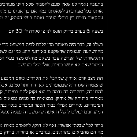
בתגובה נאמר לנו שאין טעם להסביר שלא היינו מעורבי
אותנו בכל מעורבות. לשאלתנו במה אם כך אנחנו כן מואש
עסקאות סמים בין כותלי העסק ואתם בעלי העסק, זה מס
בשעה 6 בערב בדיוק הוגש לנו צו סגירה ל-30 יום.
בשלב זה, כבר היה מאוחר מדי ללכת לבית המשפט כדי ל
מההשקעה העצומה שהשקענו באירועי החג, כמו גם לשנ
התקשורתי של הפרשה עבר בשקט מוחלט מצד בעלי המוע
המסר שאם לא יעשו בעיות, אולי יקלו בעונשם.
תת ניצב יורם אוחיון, שמקבל את הקרדיט כיוזם המבצע ש
שהמטרה שלו היא שבמועדונים לא יהיו יותר סמים. אבל 
להם זכה, בתקופה בה נדמה כי הוא זקוק להם במיוחד, ק
מאחורי כוונותיו של אוחיון. במציאות בה סמים נמצאים ב
הציבוריים, נסחרים אפילו בבתי הספר ונמכרים בגלוי בפיצ
המועדונים יכולים להצליח איפה שהמשטרה עצמה נכש
ברור לכל שבלתי אפשרי, ואף לא חוקי, להפשיט מאות אנ
מה הם מחביאים בתחתונים, בגרביים או בחזייה, בדיוק כ