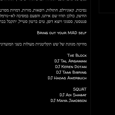
נסיכות, קאוגירלס, חתולות, רופאות, מורות, דמויות מס
החיצון, כולכן תהיו שם איתנו, והפעם במסיבה לא-נורמלי
פנטסטי, ססגוני ויוצא דופן, טים ברטון סטייל, יתקבל בב
Bring out your MAD self
מוזיקה מגוונת של שש תקליטניות מעולות בשני המועדוני
The Block
DJ Tal Argaman
DJ Keren Dotan
DJ Tami Bibring
DJ Hadas Awerbuch
SQUAT
DJ Adi Shabat
DJ Maya Jakobson