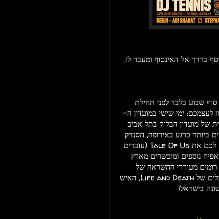
 סוף שבוע בלבד לפני תחילת
Life and באיביזה (תרשמו לעצמכם: ימי שישי במועדון ה-
שית של מועדון הבלוק בתל אביב
ם ביותר כרגע באירופה, הסנדק
הגדול של המאפיה האיטלקית בברלין ואיש החזון שהביא לכם את Tale Of Us (עובדים
Mind Agai (כנ"ל) וחברי מאפיה נוספים ומוכשרים מארץ
ר רומים מעוררי ההשראה של
2014, המפיק והתקליטן האיטלקי המתגורר בברלין, הבעלים של Life and Death, האיש