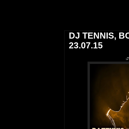
 אביב \\ The Block Club Tel Aviv
DJ TENNIS, BO
23.07.15
: