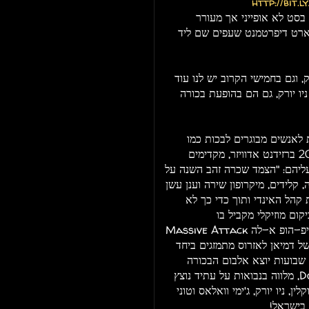
http://bit.
סט לא אופייני אך מעורר
ה ארט דיפרטמנט שעפים שם ליד
 וגם בחמישי הקרוב יש לנו עוד
ניו יורק, גם הם בהופעת בכורה
לאנשים מבוגרים לבכות כמו
ילדים, כשנבחרו לרשימת הלייבים הטובים ביותר של 2014 ברזידנט אדוויזר, מקדימים
ו עליהם: "הצמד שכרה זהב השנה על
 קלידים, מיקרופון שירה וענן עשן
 קהל האינדי ותוך כדי כך לא
ם מוזיקלי מקביל בו
אלקטרו-פופ פוסט דיכאוני אך מרים, אווירת וינטאז' טריפ-הופ א-לה Massive Attack
פ האוס עמוק ופסיכדלי נוסח Crosstown Rebels של דמיאן לאזרוס מתמזגים ביחד
שבועות יוצא אלבום הבכורה
המיוחל והמדובר שלהם בענקית האינדי הבריטית Domino, מלווה בנבואות על עתיד נוצץ
, ניו יורק, ג'ימי וואלאס וטוני