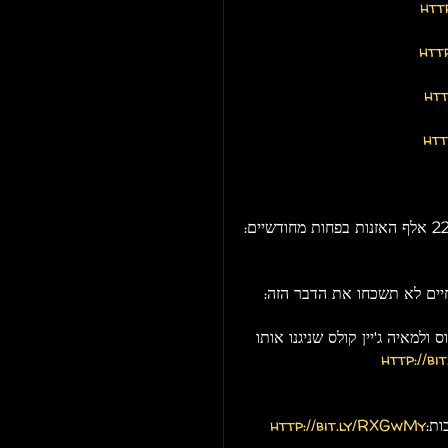
htt
htt
ht
ht
יים לא תשכחו את הדבר הזה:
ולמאיה ג'יין קולס שניגנו אותו
http://bit
ות:
http://bit.ly/RXGwMy