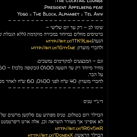
The Cocktail Lounge:
President Apfelberg feat.
Yogo :: The Block, Alphabet :: Tel Aviv
- - - - - - - - - - - - - - - - - - - - -
שימו לב - רק עד יום שלישי -
כרטיסים מוזלים במיוחד במכירה מוקדמת (ללא הגבלת 
הגעה):
http://bit.ly/1TK9Lxh
ולחברי מועדון:
http://bit.ly/1GtyIne
וגם - המבצעים למקדימים נמשכים:
על הבר.
לחברי מועדון: 40 ש"ח לפני 01:00, 60 ש"ח לאחר מכן.
- - - - - - - - - - - - - - - - - - - - -
די.ג'יי טניס
הבוילר רום בטולום. טניס מפתיע עם סלקשן מרשים של 
לא אופייני אך מעורר השראה וכן, אלה ארט דיפרטמנט
http://bit.ly/1R6y5rR
הבוילר הראשון:
http://bit.ly/1DonekX