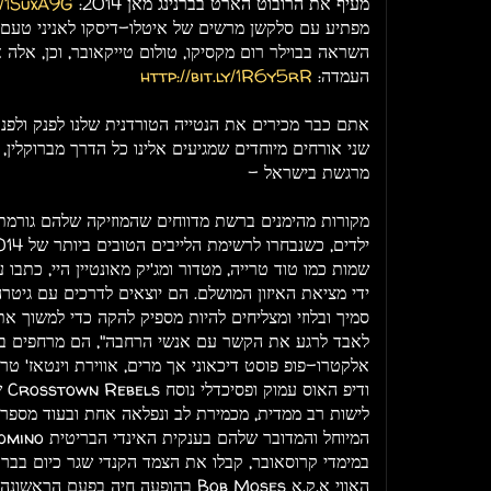
מעיף את הרובוט הארט בברנינג מאן 2014:
ly/1SuxA9G
מפתיע עם סלקשן מרשים של איטלו-דיסקו לאניני טעם ב
השראה בבוילר רום מקסיקו, טולום טייקאובר, וכן, אל
העמדה:
http://bit.ly/1R6y5rR
אתם כבר מכירים את הנטייה הטורדנית שלנו לפנק ולפנק,
שני אורחים מיוחדים שמגיעים אלינו כל הדרך מברוקלין, 
מרגשת בישראל -
מקורות מהימנים ברשת מדווחים שהמוזיקה שלהם גורמת 
שמות כמו טוד טרייה, מטדור ומג'יק מאונטיין היי, כתב
ידי מציאת האיזון המושלם. הם יוצאים לדרכים עם גיטרה,
סמיך ובלוזי ומצליחים להיות מספיק להקה כדי למשוך את
לאבד לרגע את הקשר עם אנשי הרחבה", הם מרחפים ביקו
ודי
לישות רב ממדית, מכמירת לב ונפלאה אחת ובעוד מספר 
במימדי קרוסאובר, קבלו את הצמד הקנדי שגר כיום בברוקלין
האווי א.ק.א Bob Moses בהופעה חיה בפעם הראשונה בישראל!