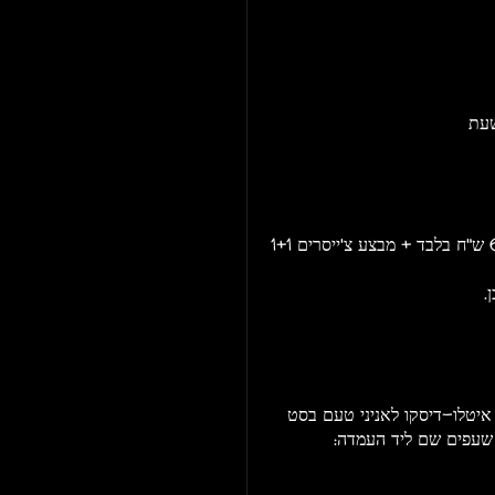
שעת
מחיר מיוחד רק עד השעה 01:00 (ובקופה בלבד) - 60 ש"ח בלבד + מבצע צ'ייסרים 1+1
איטלו-דיסקו לאניני טעם בסט
 שעפים שם ליד העמדה: