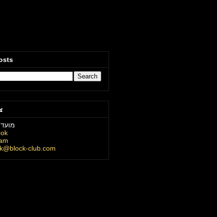
osts
צ
מועדו
ook
ram
ck@block-club.com