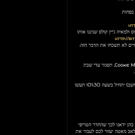
2 אלף האזנות בפחות
ht
ולמאיה ג'יין קולס שניגנו אותו
http://bit
יים לא תשכחו את הדבר הזה:
יפתח איש הדלוש היקר מפז, בנג'י לנפנט א.ק.א Cookie Monster, תסגור עדי שבת
שימו לב - הלייב של בוב מוזס (שירה, גיטרה, קלידים ומחשב) יתחיל בשעה 01:30! תעשו
 כהן ידאגו לכך שהחדר הטריפי
קלאב מאטה יעזור לכם לעבור את