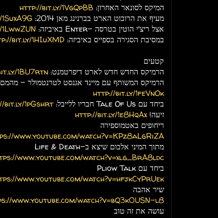
המיקס לסונאר האחרון:
http://bit.ly/1VgQpBB
מעיף את הרובוט הארט בברנינג מאן 2014:
ly/1SuxA9G
אצל ריצ'י הוטין בטרסה -Enter באיביזה:
ly/1LwwZUN
במסיבת הסגירה בספייס באיביזה:
tp://bit.ly/1HIuXMD
קטעים
הרמיקס החדש חדש לארט דיפרטמנט:
bit.ly/1BU7rtn
הרמיקס המשותף עם מיינד אגנסט לטרנטמולר - מהמם. ת
http://bit.ly/1feVnOk
ביחד עם Tale Of Us חבריו ללייבל:
//bit.ly/1pGshrt
זיעה!
http://bit.ly/1e8HqAx
ריחופים באטמוספירה
ps://www.youtube.com/watch?v=KPz8aLgRiZA
מתוך המיני אלבום שיצא ב-Life & Death
tps://www.youtube.com/watch?v=xlg_BrA8ldc
ביחד עם Pliow Talk
tps://www.youtube.com/watch?v=hfjkCyPrUek
שיר אהבה
ps://www.youtube.com/watch?v=bQ3k0USN-l8
עושה את זה טוב