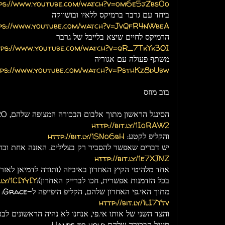
ps://www.youtube.com/watch?v=om6e5jZbs0o
ביחד עם גרבר ברמיקס ללאיו ובושווקה
ps://www.youtube.com/watch?v=JvQfR4nWbeA
הרמיקס לחיים שיצא בלייבל של גרבר
tps://www.youtube.com/watch?v=qR_7TkYk3OI
משתף פעולה עם אגוריה
tps://www.youtube.com/watch?v=PsthKz8dUbw
בוב מוזס
הסינגל הראשון מתוך אלבום הבכורה המצופה שלהם, 220 אלף האזנות בפחות מחודשיים:
http://bit.ly/1IoRAW2
והקליפ לקטע:
http://bit.ly/1SNo6bH
יש דברים שאפשר להסביר רק בצלילים. האזנה אחת ובח
http://bit.ly/1e7XJNZ
אחד מלהיטי הקיץ האחרון באיביזה (ותודה לדמיאן לאזרוס 
בכל הזדמנות אפשרית, חכו לברייק האחרון):
.ly/1CIYyIY
מתוך האי.פי האחרון שלהם, הקליפ היפייפה ל-Grace:
http://bit.ly/1lI7Ytv
והצד השני של אותו אי.פי, אנחנו לא נהיה הראשונים לבכ
סינגל הבכורה שלהם Hands to hold: