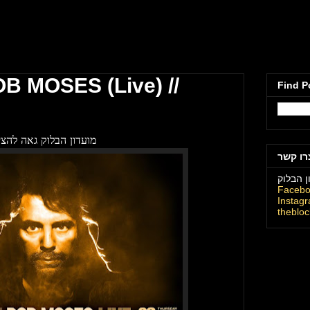
מועדון הבלוק תל
B MOSES (Live) //
Find P
מועדון הבלוק גאה להציג
רו קשר
ן הבלוק
Faceb
Instag
theblo