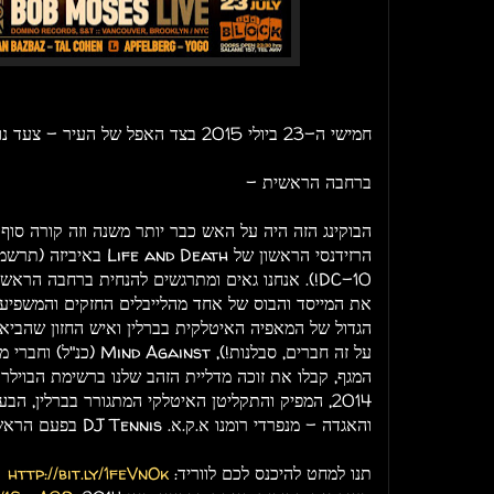
חמישי ה-23 ביולי 2015 בצד האפל של העיר - צעד נוסף בדרך אל האינסוף ומעבר לו.
ברחבה הראשית -
הבוקינג הזה היה על האש כבר יותר משנה וזה קורה סוף
הרזידנסי הראשון של  Death
DC-10!). אנחנו גאים ומתרגשים להנחית ברחבה הרא
את המייסד והבוס של אחד מהלייבלים החזקים והמשפיעי
על זה חברים, סבלנות!), nst
המגף, קבלו את זוכה מדליית הזהב שלנו ברשימת הבויל
והאגדה - מנפרדי רומנו א.ק.א. DJ Tennis בפעם הראשונה בישראל!
תנו למחט להיכנס לכם לווריד:
http://bit.ly/1feVnOk