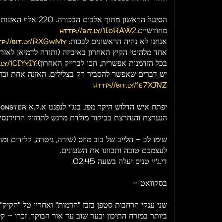
הסינגל הראשון מתוך אלבום הבכורה. 20
מחודשיים:
http://bit.ly/1IoRAW2
אנחנו לא נהיה הראשונים לבכות:
tp://bit.ly/RXGwMy
אחד מלהיטי הקיץ האחרון באיביזה (ותודה לדמיאן לאזרוס 
בכל הזדמנות אפשרית, חכו לברייק האחרון):
.ly/1CIYyIY
יש דברים שאפשר להסביר רק בצלילים. האזנה אחת ובח
http://bit.ly/1e7XJNZ
הנערצת והנחרצת בביקור מולדת מרגש לתחזוק הרזידנסי.
לעצמכם טובה ותכוונו את השעונים.
די.ג'יי טניס יעלה בשעה 02:45.
בסקוואט -
שני ענקי הרחבות סטפן בזבז "הרמות" ואחריו טל "הקיק"
ביותר במזרח התיכון יבער שוב עד אור הבוקר. זכרו - 