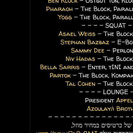
Ben Klock
- Ostgut Ton, Klo
Pharaoh
- The Block, Parall
Yogg
- The Block, Parall
- - - 
Asael Weiss
- The Block,
Stephan Bazbaz
- E-Bod
Sammy Dee
- Perlon
Niv Hadas
- The Block
Bella Sarris
- Enter, tINI an
Partok
- The Block, Kompak
Tal Cohen
- The Block
- - 
President
Apfe
Azoulay/i Brot
- - - - - - - - - - - - - - 
 של כרטיסים במחיר מוזל