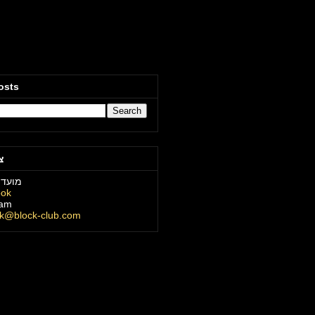
osts
צ
מועדו
ook
ram
ck@block-club.com