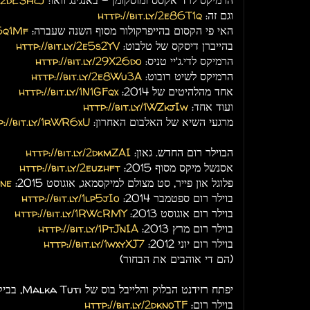
הרמיקס לרד אקסס ומוסקומן - באנגינג וואו:
y/2dESHcJ
וגם זה:
http://bit.ly/2e86T1q
האי פי הקסום בהייפרקולור מסוף השנה שעברה:
e5q1Mf
בהייברן דיסקס של טלבוט:
http://bit.ly/2e5s2YV
הרמיקס לדי.ג'יי טניס:
http://bit.ly/29X26do
הרמיקס לשיט רובוט:
http://bit.ly/2e8Wu3A
אחד מהלהיטים של 2014:
http://bit.ly/1N1GFqx
ועוד אחד:
http://bit.ly/1WZkjIw
מרגעי השיא של האלבום האחרון:
p://bit.ly/1rWR6xU
הבוילר רום החדש. גאון:
http://bit.ly/2dkmZAI
אסנשל מיקס מסוף 2015:
http://bit.ly/2euzhft
פלוגל און פייר, סט מצולם למיקסמאג, אוגוסט 2015:
Mne
בוילר רום ספטמבר 2014:
http://bit.ly/1lp5jIo
בוילר רום אוגוסט 2013:
http://bit.ly/1RWcRMY
בוילר רום מרץ 2013:
http://bit.ly/1PtJnIA
בוילר רום יוני 2012:
http://bit.ly/1wxyXJ7
(הם די אוהבים את הבחור)
יפתח רזידנט
בוילר רום:
http://bit.ly/2dknoTF