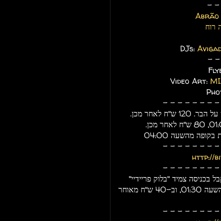
- -
Abrão
DJs:
Aviga
- -
Fly
Video Art:
MI
Pho
- - - - - - - - 
קופה מהשעה 04:00
- - - - - - - - 
http://b
- - - - - - - - 
 בכניסה צמיד "בלוק פריידיי"
המקנה כניסה חינם למסיבה בשישי (פרטים בקרוב) עד השעה 01:30, וב-40 ש"ח מאוחר
- - - - - - - - 