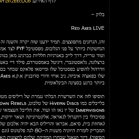
לדף האירוע:
bit.ly/2eecOUd
בלוק -
Red Axes LIVE
זהו, הגרזנים מתפוצצים. תמיד ידענו שזה יקרה והשנה זה 
הנחשקות ביותר על 
ברצלונה, גלאסטונברי, דיגיטל באמסטרדם, פילד דיי באנג
וודרהול להופיע בפסטיבל שלו ומייסאו פלאקס שבחר בם 
ביותר כרגע בסצינה הבינלאומית.
תוסיפו לזה את השרשרת הבלתי נגמרת של ריליסים מטור
Innervisions של יו נאו הו ועוד, את הלייבל הע
פסיכדלי בין רוקנרול לגאראז', אלקטרוניקה ושאר ירקות
(אחוזת בית, סיאם, אבראו והריליס הבא יהיה אלבום של 
הסיפור), דיור ושאנל שבחרו המוזיקה שלהם לתצוגות האו