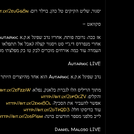
יסגור, שליט הקיקים טל כהן, בוילר רום:
it.ly/2euGg8n
סקוואט -
אחרי מנפרדס די.ג'יי סט ויסגור קצלה (אבל אל תתפלא
העמדה עוד כמה אורחים מוכרים לבק טו בק מפלצתי מהז
Autarkic LIVE
נדב שפיגל א.ק.א Autarkic הוא אחד מהיוצרים היותר מוכשרים בעיר, תקשיבו:
מתוך הריליס הלו לגברת בלאנק, נפלא:
/bit.ly/2eFzziW
והקליפ:
http://bit.ly/2dfOcZV
אפשר להעביר את הסכין?:
http://bit.ly/2ekh80l
עוד בדיסקו חלל:
http://bit.ly/2dTpQD3
לייב מלפני מספר חודשים בוינה:
http://bit.ly/2dsP1gm
Daniel Maloso LIVE