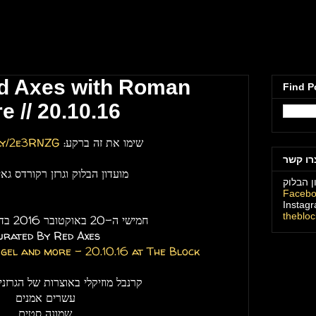
מועדון הבלוק תל
d Axes with Roman
Find P
e // 20.10.16
שימו את זה ברקע:
t.ly/2e3RNZG
רו קשר
מועדון הבלוק וגרזן רקורדס גאי
ן הבלוק
Faceb
Instag
theblo
חמישי ה-20 באוקטובר 2016 בדרום הפרוע -
urated By Red Axes
gel and more - 20.10.16 at The Block
קרנבל מוזיקלי באוצרות של הגרזני
עשרים אמנים
שמונה סטים