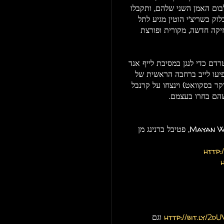
בום האמן השני שלהם, ותקבלו
וק כשריצ'י הוטין מגיע לתל
יקה חדשה, מקורית ופורצת
ם כדי לנגן במסיבת לייף אנד
רת פסטיבל ADE, רד אקסס יופיעו לייב ברחבה הראשית של
ר בסקוואט) וינצחו על קרנבל
הלייב המדהיםםםםםם של רד אקסס השנה ב-Mayan Warrior, פטיבל ברנינג מן
http:
http://bit.ly/2d
וגם