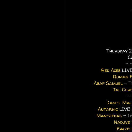
Thursday 20
C
- 
Red Axes
LIVE
Roman F
Asaf Samuel
- T
Tal Coh
- 
Daniel Mal
Autarkic
LIVE 
Manfredas
- Le
Naduve
Katzel