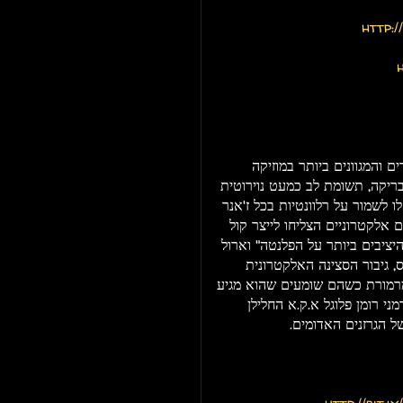
http:/
 והמגוונים ביותר במוזיקה
ריקה, תשומת לב כמעט נוירוטית
 לשמור על רלוונטיות בכל ז'אנר
 אלקטרוניים הצליחו לייצר קול
היציבים ביותר על הפלנטה" וארול
, גיבור הסצינה האלקטרונית
מרמורת כשהם שומעים שהוא מגיע
ני רומן פלוגל א.ק.א החלילן
ל הגרזנים האדומים.