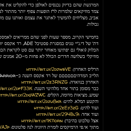
המרגשת שהם בדיוק נכנסים לאולפן כדי להקליט את אל
צמד מוזיקאים שלמרות לו"ז הופעות צפוף יותר מהתור לבל
אביב, מצליחים להמשיך לאתגר את עצמם ואותנו עם מוז
גבולות.
בחמישי הקרוב, מספר שעות לפני שהם ממריאים לאמסטרד
דת' של די.ג'יי טניס במסג
הבלוק (ואולי גם יפתיעו מאוחר יותר עם סט לקראת הבוק
מוזיקלי בשלושה חדרים הכולל לא פחות מ-20 אמנים שהם בחרו בעצמם.
הרליס האחרון:
http://bit.ly/2djwbVE
האחרון בנוואדה:
http://bit.ly/2e3RNZG
כבר מסומן בתור אחד מלהיטי השנה:
//bit.ly/2dfF33K
שמש, מציאות מדומה, הקליפ:
http://bit.ly/2dqWZWC
והקטע המלא. להיט:
http://bit.ly/2dju8kr
ועוד להיט:
http://bit.ly/2eEj3zG
ועוד אחד:
http://bit.ly/294Bl9i
אצל טלבוט בהיברן:
http://bit.ly/1K11orn
מתוך אי.פי הרמיקסים לזמרת היווניה לנה פלטונוס:
UVAJp