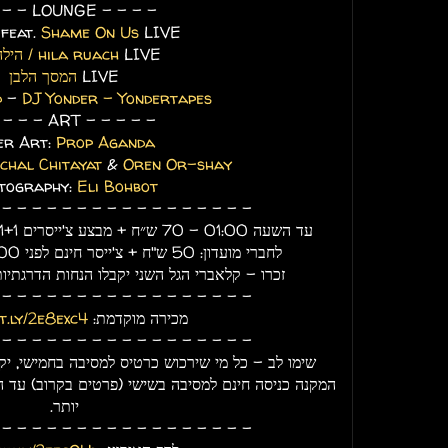
 - - LOUNGE - - - -
feat.
Shame On Us
LIVE
LIVE
הילה רוח / hila ruach
LIVE
המסך הלבן
d
-
DJ Yonder - Yondertapes
 - - - ART - - - - -
er Art:
Prop Aganda
chal Chitayat
&
Oren Or-shay
tography:
Eli Bohbot
- - - - - - - - - - - - - - - - -
עד השעה 01:00 - 70 ש״ח + מבצע צ'ייסרים 1+1 על הבר. 120 ש"ח לאחר מכן.
לחברי מועדון: 50 ש"ח + צ'ייסר חינם לפני 01:00, 80 ש"ח לאחר מכן.
זכרו - קלאברי הגל השני יקבלו הנחות הדרגתיות ב
- - - - - - - - - - - - - - - - -
מכירה מוקדמת:
it.ly/2e8exc4
- - - - - - - - - - - - - - - - -
שימו לב - כל מי שירכוש כרטיס למסיבה בחמישי, יקבל
יותר.
- - - - - - - - - - - - - - - - -