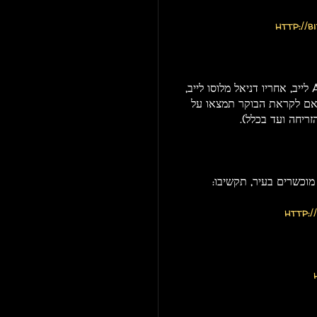
http://b
אז ככה: נדובה פותח, אחריו נדב שפיגל א.ק.א Autarkic לייב, אחריו דניאל מלוסו לייב,
ו אם לקראת הבוקר תמצאו על
ריחה ועד בכלל).
http:/