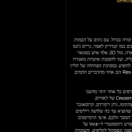
http://
קורה בגדול. עם גיגים על הבמות
פני הגלובוס, מפסטיבל FYF לצד אמנים כמו קנדריק לאמר, גרייס ג'ונס
וטוד טרייה, דרך לייב באנרגיות חלליות בברנינג מאן בנוואדה, מול 20 אלף איש בסונאר
ליה, ועד להזמנות אישיות מאנדרו
להופיע במסיבת הפתיחה של הליין
שלו בפאצ'ה איביזה, ניב ארזי ודורי סדובניק א.ק.א Red Axes הם אחד מהדברים החמים
פים כל אחד יותר מהשני
בלייבלים כמו Hivern Discs של טלבוט, Crosstown Rebels של לאזרוס,
צמאי שהקימו, גרזן רקורדס, קרוסאובר
, שהוציא עד כה שלושה ריליסים
המסך הלבן), אי.פי הרמיקסים
המבריק לזמרת היווניה משנות ה-80 לנה פלטונוס (וגם סרט דוקומנטרי ל-Vice על
פנה וכפסקול לקליפים, והעובדה