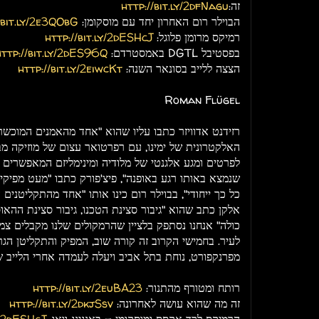
זה:
http://bit.ly/2dfNagu
הבוילר רום האחרון יחד עם מוסקומן:
/bit.ly/2e3QObG
רמיקס מרומן פלוגל:
http://bit.ly/2dESHcJ
בפסטיבל DGTL באמסטרדם:
http://bit.ly/2dES96Q
הצצה ללייב בסונאר השנה:
http://bit.ly/2eiwcKt
Roman Flügel
רזידנט אדוויזר כתבו עליו שהוא "אחד מהאמנים המוכשרים
האלקטרונית של ימינו, עם רפרטואר עצום של מוזיקה מב
לפרטים ומגע אלגנטי של מלודיה ומינימליזם המאפשרים לו
שנמצא באותו רגע באופנה", פיצ'פורק כתבו "מעט מפיקים
כל כך ייחודי", בבוילר רום כינו אותו "אחד מהתקליטנים 
אלקן כתב שהוא "גיבור סצינת הטכנו, גיבור סצינת ההאוס
כולה" אנחנו נסתפק בלציין שהרמקולים שלנו מקבלים צ
לעיר. בחמישי הקרוב זה קורה שוב, המפיק והתקליטן הגרמ
מפרנקפורט, נוחת בתל אביב ויעלה לעמדה אחרי הלייב ש
רותח ומטורף מהתנור:
http://bit.ly/2euBA23
זה מה שהוא עושה לאחרונה:
http://bit.ly/2dkjSsv