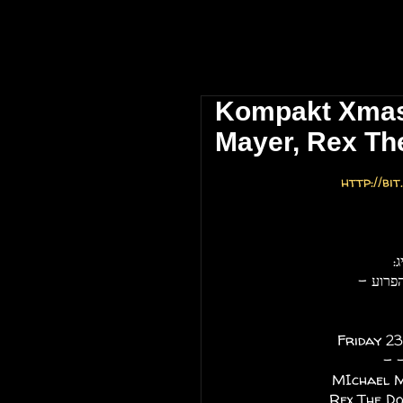
 אביב \\ The Block Club Tel Aviv
Kompakt Xmas 
Mayer, Rex The
http://bi
:
Friday 23
- 
MIchael M
Rex The D