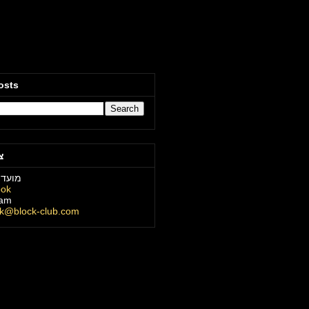
osts
צ
מועדו
ook
ram
ck@block-club.com