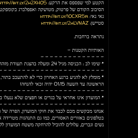
הקטע למי שפספס את הרקע:
http://bit.ly/2h2XHO5
הסיבוב הקודם של פרטוק, מטושקה ואפפלברג בקומפקט:
נאי נאי:
http://bit.ly/1OCXR5r
סטיישן:
http://bit.ly/2hLVNAZ
נתראה ברחבות.
האותיות הקטנות -
- - - - - - - - - - - - - -
* שימו לב : הכניסה מגיל 24 ומעלה בהצגת תעודת מזהה בלבד.
- - - - - - - - - - - - - - - - - - - - - - -
* מומלץ לא להגיע ברגע האחרון כדי לא להתעכב בתור,
הראשונה עד השעה 01:15 יהיה זכאי להנחה!
- - - - - - - - - - - - - - - - - - - - - - -
* המועדון אינו אחראי על בגדים או חפצים שלא ננעלו 
- - - - - - - - - - - - - - - - - - - - - - -
אנחנו מבקשים מכם לכבד את חוקי המועדון, הפרה של חו
בטלפונים באזורים האסורים, כמו גם התנהגות מטרידה או 
נשים וגברים, עלולים להוביל להרחקה משטח המועדון לל