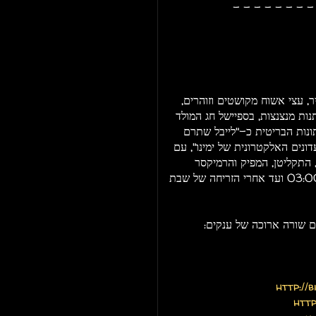
- - - - - - - - 
, עצי אשוח מקושטים וזוהרים,
ות מנצנצות, בספיישל חג המולד
הוגדר על ידי העיתונות הבריטית כ-"לייבל שתרם
דונים האלקטרונית של ימינו", עם
 התקליטן, המפיק והרמיקסר
הגרמני, מאסטרו מייקל מאייר שינגן סט ארוך, מהשעה 03:00 ועד אחרי הזריחה של שבת
ם שורה ארוכה של ענקים:
http://
http