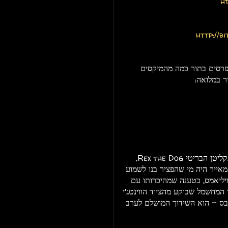
ht
http://b
, הם זכו לשבחים ופרסים בתור כמה מהמיקסים
לפני מאייר, יעלה למופע לייב ראשון בישראל המפיק והתקליטן הבריטי Rex the Dog,
אייר היה מי שהפציר בנו לשמוע
וויליאמס, בטענה שמהיכרותו עם
מחשמל שבוקע מהציוד הווינטג'י
ת בס - הוא השידוך המושלם לערב