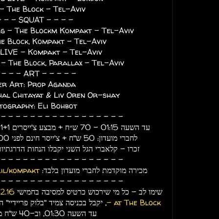
 - The Block - Tel-Aviv
- - - - SQUAT - - - -
rg - The Blockm Kompakt - Tel-Aviv
e Block, Kompakt - Tel-Aviv
LIVE - Kompakt - Tel-Aviv
- The Block, Parallax - Tel-Aviv
- - - - - ART - - - - -
er Art: Prop Aganda
hal Chitayat & Liv Oren Or-shay
tography: Eli Bohbot
- - - - - - - - - - - - - - - - -
עד השעה 01:15 - 70 ש״ח + מבצע צ'ייסרים 1+1 על הבר. 110 ש"ח לאחר מכן.
לחברי מועדון: 50 ש"ח + צ'ייסר חינם לפני 01:00, 90 ש"ח לאחר מכן.
זכרו - קלאברי הגל השני יקבלו הנחות הדרגתיות ב
- - - - - - - - - - - - - - - - -
מכירה מוקדמת לחברי מועדון בלבד:
.il/kompakt
- - - - - - - - - - - - - - - - -
שימו לב - כל מי שירכוש כרטיס למסיבה בחמישי
2.16
- at The Block
, יקבל בכניסה צמיד "בלוק פריידיי"
עד השעה 01:30, וב-40 ש"ח מאוחר יותר.