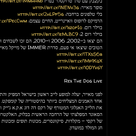
בק2בק עם סת' טרוקסלר בפריז
tp://bit.ly/1MmhHnd
סופר מאייר:
http://bit.ly/1NENv3g
בלי טלפונים ברחבה:
http://bit.ly/2hLPf5g
הרמיקס לרופוס וואיינרייט, החיים עצמם:
it.ly/1PecCwm
בוילר רום:
http://bit.ly/1xzofIo
בוילר רום 2:
http://bit.ly/1eMlBC9
הם יצאו ב-2002, 2006 ו-2010
הטובים שיצאו אי פעם, סדרת IMMER של מייקל מאייר במלואה:
http://bit.ly/1TXsS6b
http://bit.ly/1Mp1KqX
http://bit.ly/1ODYvgY
Rex The Dog Live
אחד האמנים המצליחים ביותר בהיסטוריה של קומפקט. מ
את הלייב האנלוגי המטורף של רקס דה דוג א.ק.א ג'ייק 
הסאונד המפלצתי של הרחבה הראשית בבלוק, האלקטרו ה
של רקסי - מקלדות, סיקוונסרים, מכונות תופים ומכונו
חג המולד במועדון.