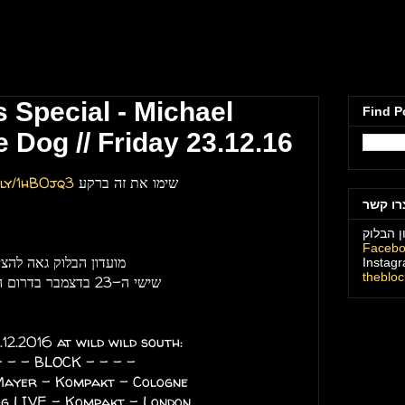
מועדון הבלוק תל
Special - Michael
Find P
 Dog // Friday 23.12.16
שימו את זה ברקע
t.ly/1hB0jq3
רו קשר
ן הבלוק
Faceb
מועדון הבלוק גאה להציג
Instag
theblo
שישי ה-23 בדצמבר בדרום הפרוע -
.12.2016 at wild wild south:
- - - BLOCK - - - -
ayer - Kompakt - Cologne
og LIVE - Kompakt - London