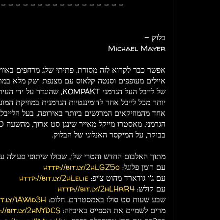
- - - - - - - - - - - - - - - - -
בלוק -
Michael Mayer
אפשר כבר לקרוא לזה מסורת. פתיתי שלג מרחפים באוויר
איילים מעופפים וסנטה קלאוס עם מצנפת ושק מלא במתנ
של לייבל העל הגרמני KOMPAKT, ש
יותר מכל לייבל אחר לדומיננטיות הגרמנית במוזיקת המוע
אחד מהמוזיקאים המרגשים ביותר באירופה, בעל הלייבל,
בבוקר, על המיקסר האנלוגי של הבלוק.
מתוך האלבום החדש והטרי שלו, שכולו שיתופי פעולה ע
עם רומן פלוגל:
http://bit.ly/2hLGZ5o
עם ג'ו גודארד מהוט צ'יפ:
http://bit.ly/2hLelie
עם קולש:
http://bit.ly/2hLHrR4
שבע שעות סט סולו באמסטרדם. חלום:
bit.ly/1AWid3H
מרים לשמיים את הספייס באיביזה:
://bit.ly/2hNYDCS