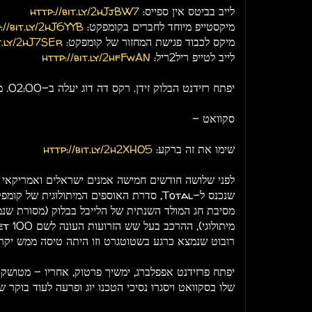
לייב בביטס אין ספייס:
http://bit.ly/2hJjBW7
מיקסטייפ מיוחד לחברים בקומפקט:
://bit.ly/2hJ6YYB
מיקס לכבוד פגישת המחזור של קומפקט:
it.ly/2hJ7SEr
לייב לטייפ ריל2ריל:
http://bit.ly/2hfFwAN
יפתח רזידנט הבלוק זידן. רקס דה דוג יעלה ב-02:00. מאייר יעלה ב-03:00 ועד הסוף.
סקוואט -
שימו את זה ברקע:
http://bit.ly/2h2XHO5
לפני שלושה חודשים חמישה אמנים ישראלים ואמריקאי 
מסיבת חג המולד השנתית של הלייבל בבלוק (מסורת ש
רובוט שנמצא כרגע בשטוטגרט וזו היתה טיסה ממש יקרה
יפתח פרזידנט אפפלברג, ימשיך פרטוק, אחריו - מטושק
שלו בסקוואט ויסגרו נסיכי הטכנו יוג ופרעה לעוד בוקר ש