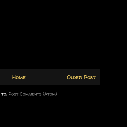
Home
Older Post
 to:
Post Comments (Atom)