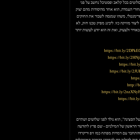
וסלוטים בכל קלאב ופסטיבל נחשב על פני
חורי העמדה, הוא אחד מהיסודות מהם יצוק
פרימנטלי, משהו שמנסה לשבור את החוקים
ר מוזיקה כזו. ליבינג מפיק טכנו חזק, לא
וויר ולצעוק, ואת זה הוא יודע לעשות יותר
https://bit.ly/2DPkE
https://bit.ly/2HN
https://bit.
https://bit.ly/2J
http
http://
https://bit.ly/2nzXNy
https://bit.
Ion Ludwig
ל הסצינה"; הוא נולד לפני שלושים ושתיים
ספר שנים בעשור הראשון של המילניום - שם פרץ לתודעה
 והתחבר עם דמויות מפתח כמו זיפ וריקרדו
ז חזר להולנד כדי להתרכז בהפקה המוזיקלית