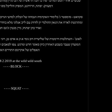
שבועיים אחרי הסט המדובר שלו ברחבה הראשית של הברגהיין (מהק
דמעות). יפתח, הרזידנט, המפיק והלייבל בוס יוב
סקוואט - סימסטר ג' בלימודי האקדמיה הגבוהה של הבלוק למדעי הגרוב
ומתרגשת לארח את הגאון ההולנדי יון לודוויג עם לייב אנלוגי מלא בחד
ואדר כהן יפתחו, נירן מנטין וג'ונס חסן
לאונג' - השתלטות דרמטית של שלישיית דוב גומי א.ק.א אדם טן, רוני 
המועדון שעבר בשבוע האחרון כיוון סאונד חדש ומרגש. צפו לסאבים 
האפלים של אוקיינוס התדרים האינ
8.2.2019 at the wild wild south
- - - - BLOCK - - - -
 The Block, Parallax, Tel-Aviv
is Liebing - CLR, Frankfurt
artok - The Block, Berlin
- - - - SQUAT - - - -
Cohen - The Block, Tel-Aviv
he Block, Clouds Collective, Tel-Aviv
 LIVE - Ugold Series, Netherlands
The Block, Clouds Collective, Tel-Aviv