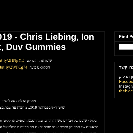
מועדון הבלוק תל
19 - Chris Liebing, Ion
Find P
k, Duv Gummies
שימו את זה ברקע
:
/bit.ly/2HNjiYD
רו קשר
הסקוואט בוער
:
//bit.ly/2WFCg74
ן הבלוק
Faceb
Instag
theblo
מועדון הבלוק גאה להציג
שישי ה-8 בפברואר 2019, מחצות עד שבת בצהרים בדרום הפרוע
בלוק - שובם של גיבורים משדה הקרב: ענק הטכנו, המפיק, התקליטן והל
הראשית של המועדון ומביא איתו מגרמניה גם את הרזידנט הגולה של הב