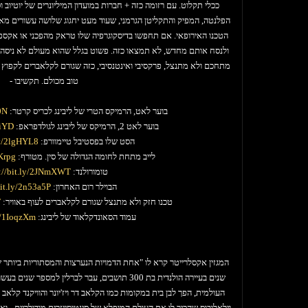
ככלי תקלוט. עם רזומה כזה + חברות במועדון המיליונרים של יוטיוב 
הפלנטה, המפיק והתקליטן הגרמני, שעוד מעט יחגוג שלושה עשורים מא
הטכנו האירופאי. אם תחפשו בדיסקוגרפיה שלו טראק מהפכני או אקס
ולנסח אותם מחדש, לא תמצאו כזה. פשוט בגלל שהוא מעולם לא ניסה ליצו
מתחכם ולא מתנצל, פרקסיבי ואינטנסיבי, כזה שגורם לקלאברים לקפוץ בא
טוב מכולם. תקשיבו -
בוער לאט, הרמיקס הטרי של ליבינג לכריס קרטר:
0N
בוער לאט 2, הרמיקס של ליבינג לגולדפראפ:
jiYD
הסט שלו בפסטיבל טיימוורפ:
ly/2lgHYL8
לייב מתחת לחומה הגדולה של סין. מטורף:
UKrpg
טומורולנד:
s://bit.ly/2JNmXWT
הבוילר רום האחרון:
bit.ly/2n53a5P
טכנו חזק ולא מתנצל שגורם לקלאברים לעוף באוויר:
F
עמוד הסאונדקלאוד של ליבינג:
ly/1IoqzXm
 LIVE - Ugold Series, Netherlands
המגזין אקסלרייטר קרא לו "אחת הדמויות הנערצות והמסתוריות ביותר ש
שנים בעיירה הולנדית בת 300 תושבים, עבר לברלין למ
העולמית, הפך לבן בית במקומות כמו הקלאב דר ויז'יונר והוויקנד קלאב
וילאלובוס שהכיר לו את העולם המופלא של סינטיסייזרים מודולריים - וא