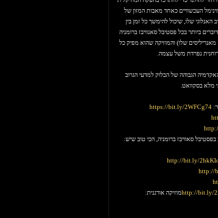
מינימל העכשוויים כאחד מאבות המזון של
ואר; הלייב האנלוגי שלו, שיכול להימשך כל זמן בין
ים ביותר בכל פסטיבל סאנוויבז ברומניה
אנריליסים שלו) והמוזיקה שהוא מפיק כל
רוחנית נפרדת משל עצמה.
אקדמיה הגבוהה של הבלוק למדעי הגרוב
וגי מלא בסקוואט.
ר:
https://bit.ly/2WFCg74
ht
http
http://bit.ly/2hkK
http:/
ht
http://bit.ly
מוזיקה אורגנית: