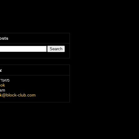
osts
צ
מועדו
ook
ram
ck@block-club.com