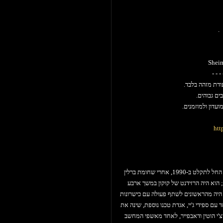
Jonas Hassan - 
D
Adam
Roni 
Sheim
- - - 
ים גבוהים.
עדון ולמוזמנים.
htt
הוא היה שם מהרגע הראשון. הוא החל לתקלט ב-1990, אחרי שחומת ברלין
 הוא היה הרזידנט של קוקון במשך ארבע
א היה מהראשונים לשתף פעולה עם כישרונות
 עם ספידי ג'יי, אגדת טכנו נוספת, שינה את
יצ'י הוטין ודאבפייר, לאחד מאשפי המחשב