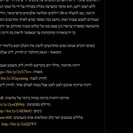
ללא רעשי רקע; הוא מוזכר בהערצה גובלת בסגידה על ידי כל אמני ה
הז'אנר, עם למעלה מ-30 ריליסים ושלושה אלבומים ברפרט
שעתיים לשבע שעות רצוף, נחשב כבר מספר שנים לאחד מהרגעים המדובר
(השמועה מספרת שראדו ניגן פעם סט של שלוש שעות שהורכב אך ורק מ
כך וירטואוזית ומתקדמת עד שאפשר לראות בה דרגה 
בשישי הקרוב אנחנו גאים ומתרגשים להציג את השלב הבא בלימודי ה
והסאונד - הגאון ההולנדי יון לודוויג, לייב אנל
רותח מהתנור, בוילר רום בוקרשט לודוויג לייב משבוע שעב
מאניה:
tps://bit.ly/2yU7lvv
לודוויג לנצח:
://bit.ly/2Gqxmmg
17 דקות שייקחו אתכם לאט לאט אבל בטוח לעולם אחר. לודוויג לייב בפסטיבל סאוויבז ברומניה, הכי טוב שיש:
http://bit.ly/2hsTZP0
מוזיקה רוחנית בדרגה גבוהה ביותר של מודעות:
IoB
הריליס בסושיטק:
/bit.ly/2yuQNWy
ג'יניוס:
tp://bit.ly/2AEHrsU
צלילים שנוגעים ישר בלב וממלאים אותו בגעגועים:
/2mict6H
http://bit.ly/2zQ2lYV