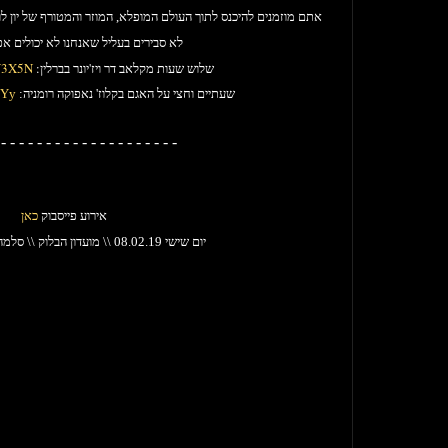
אתם מוזמנים להיכנס לתוך העולם המופלא, המוזר והמטורף של יון לודו
לא סבירים בעליל שאנחנו לא יכולים אפי
שלוש שעות מקלאב דר ויז'יונר בברלין:
iY3X5N
נאפוקה
שעתיים וחצי על האגם בקלוז'
רומניה:
TYy
- - - - - - - - - - - - - - - - - - - -
אירוע פייסבוק
כאן
יום שישי 08.02.19 \\ מועדון הבלוק \\ סלמה 157, תל אביב.