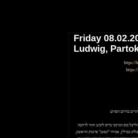
 אביב \\ The Block Club Tel Aviv
Friday 08.02.20
Ludwig, Parto
https:/
https:
ייבל בוס הגרמני כריס ליבינג חוזר לרחבה
לוק בברלין, אביחי "קפטן" פרטוק הראשון,