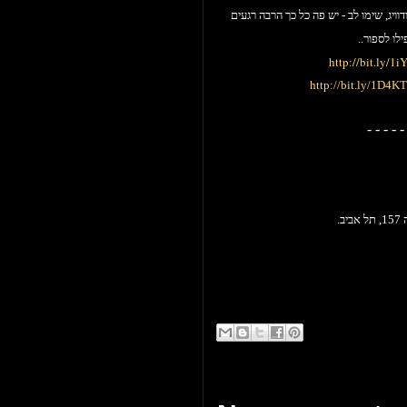
ויג, שימו לב - יש פה כל כך הרבה רגעים
לו לספור..
http://bit.ly/1
http://bit.ly/1D4K
- - - - - 