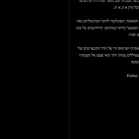
בוצה שנכחה שם נמסר שזה היה מרגש עד
ל גורן א.ק.א יוג.
 והסאונד, הפקולטה לחקר המינימליזם גאה
ר הפאנצ'י ביותר במתחם. הרזידנטים טל כהן
 יסגרו.
אמיתי ושיימוס קיי על חדר הקונצרטים של
שצוללים עמוק יותר מאי פעם אל מעמקיו
סופי.
Friday 
Yogg -
Chr
P
Tal 
Adar Cohen - T
Ion Ludwig
Niran Mantin - 