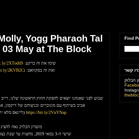
מועדון הבלוק תל
 Molly, Yogg Pharaoh Tal
Find P
 03 May at The Block
שימו את זה ברקע: 
it.ly/2XToddS
רו קשר
ואת זה בסקוואט: 
bit.ly/2KVB2Ci
ן הבלוק
Faceb
Instag
theblo
אביב בשיתוף עם מונוכרום ובניצוחם של דיקסון, אם
https://bit.ly/2VnYNap
 (ליינאפ מלא י
מועדון הבלוק גאה להציג:
שישי ה-3 במאי 2019, מחצות עד שבת בצהרים בדרום הפרוע