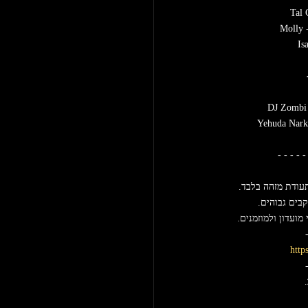
Tal 
Molly 
Is
DJ Zombi 
Yehuda Narki
- - - - - 
בים גבוהים. 
ועדון ולמוזמנים. 
-
http
-
 