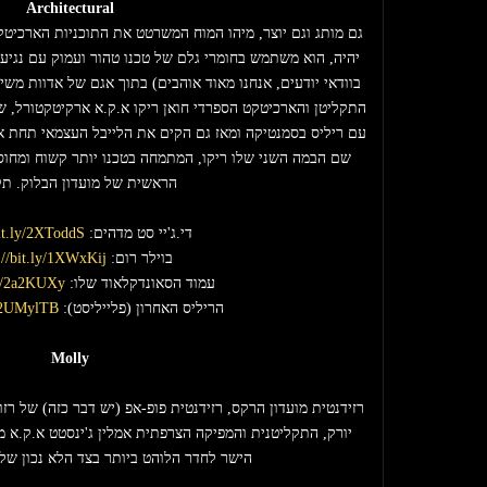
Architectural
הראשית של מועדון הבלוק. תק
די.ג'יי סט מדהים: 
bit.ly/2XToddS
בוילר רום: 
://bit.ly/1XWxKij
עמוד הסאונדקלאוד שלו: 
.ly/2a2KUXy
הריליס האחרון (פלייליסט): 
y/2UMylTB
Molly
הישר לחדר הלוהט ביותר בצד הלא נכון של ה