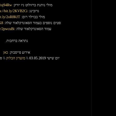
מולי נותנת ברזולוט ניו יורק: 
y/2oj94Rw
גרובינג: 
ps://bit.ly/2KVB2Ci
מולי בבוילר רום: 
bit.ly/2oR8KfT
סטים נוספים בעמוד הסאונדקלאוד שלה: 
FK8
עמוד הסאונדקלאוד שלה: 
ly/2pwcuBi
נתראה ברחבות.
אירוע פייסבוק: 
כאן
יום שישי 03.05.2019 \\ 
מועדון הבלוק
 \\ סלמה 7