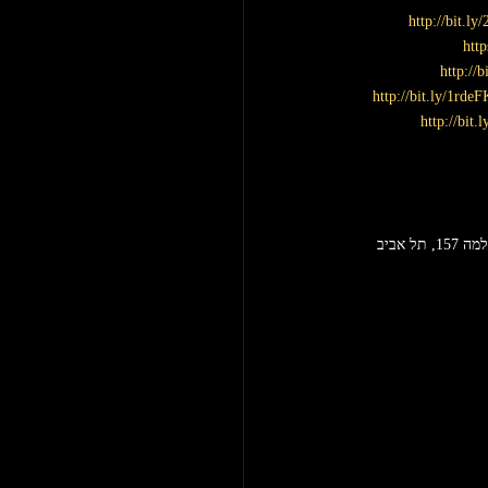
http://bit.l
htt
http://
http://bit.ly/1rde
http://bit.
15, תל אביב