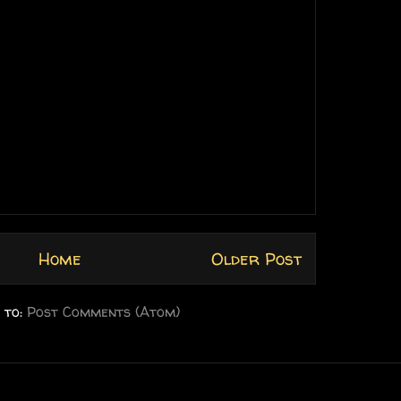
Home
Older Post
 to:
Post Comments (Atom)