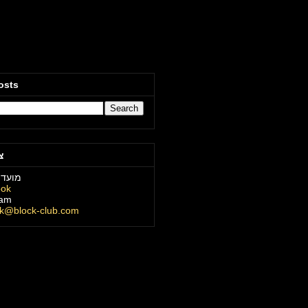
osts
צ
מועדו
ook
ram
ck@block-club.com