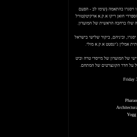
 - נסיכי גל הטכנו השלישי של תל אביב פרעה ויוג יפתחו ויסגרו בהתאמה (שימו לב - הפעם 
פרעה פותח ויוג סוגר) וביניהם, המפיק, התקליטן והארכיטקט הספרדי חואן ריקו א.ק.א ארקיטקטורל 
רה שלו ברחבה הראשית של המועדון.
 - אדון הגרוב והקיק טל כהן יפתח, הדואו הלוהט איזאק יסגרו, וביניהם, ביקור שלישי בישראל 
ת אמלין ג'ינסטט א.ק.א מולי.
 - חיכינו לזה כבר תקופה: הופעת בכורה מרגשת בליין שישי של המועדון של מייסדי טרה וביט 
כלל על חדר הקונצרטים של המתחם.
Friday 
Pharaoh
Architectura
Yogg -