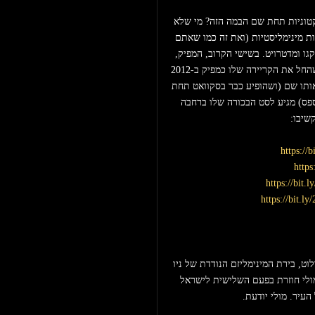
גם מותג וגם יוצר, מיהו המוח המשרטט את התוכניות הארכיטקטוניות תחת שם הבמה הזה? מי שלא 
יהיה, הוא משתמש בחומרי גלם של טכנו טהור ועמוק עם נגיעות מינימליסטיות (ואת זה כמו שאתם 
בוודאי יודעים, אנחנו מאוד אוהבים) בתוך אגם של אדוות משיקגו ומדטרויט. בשישי הקרוב, המפיק, 
התקליטן והארכיטקט הספרדי חואן ריקו א.ק.א ארקיטקטורל, שהחל את הקריירה שלו כמפיק ב-2012 
עם ריליס בסמנטיקה ומאז גם הקים את הלייבל העצמאי תחת אותו שם (ושהופיע כבר בסקוואט תחת 
שם הבמה השני שלו ריקו, המתמחה בטכנו יותר קשוח ומחוספס) מגיע לסט הבכורה שלו ברחבה 
שיבו:
https://
https
https://bit
https://bit.l
רזידנטית מועדון הרקס, רזידנטית פופ-אפ (יש דבר כזה) של רזולוט, בירת המינימליזם הנודדת של ניו 
יורק, התקליטנית והמפיקה הצרפתית אמלין ג'ינסטט א.ק.א מולי חוזרת בפעם השלישית לישראל 
עיר. מולי יודעת.