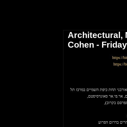
 אביב \\ The Block Club Tel Aviv
Architectural,
Cohen - Friday
https://b
https://
שבוע לפני שאנחנו יוצאים להפקת החוץ הראשונה שלנו, רייב אורבני תחת כיפת השמיים במרכז תל 
, אר.פי.אר סאונדסיסטם, 
תפרסם בקרוב), 
 