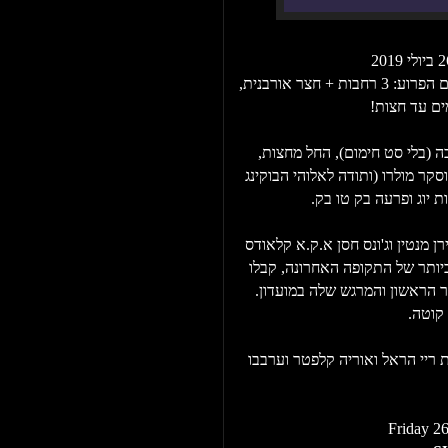
מהודרת הקיץ של שישי בבלוק א.ק.א סאמר מאדנס בדרום הפרוע: 3 רחבות + חצר אורבנית,
 (בלי סט חימום), החל מחצות,
וסקר מולרו (ותודה לאלוהי הבוקינג
 יוג ופרעה בק טו בק.
ן מנטין וג'ונס חסן א.ק.א קלאודס
ביותר של התקופה האחרונה, קבלו
ר הראשון והמרגש שלה במועדון.
 קוטה.
 ריי הראל ואוריה קלפטר וערבבו
Friday 26