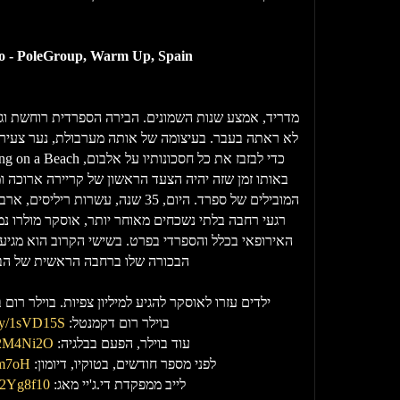
o - PoleGroup, Warm Up, Spain
מדריד, אמצע שנות השמונים. הבירה הספרדית רוחשת וגוע
לא ראתה בעבר. בעיצומה של אותה מערבולת, נער צעיר ו
באותו זמן שזה יהיה הצעד הראשון של קריירה ארוכה 
המובילים של ספרד. היום, 35 שנה, עשרו
רגעי רחבה בלתי נשכחים מאוחר יותר, אוסקר מולרו נמ
האירופאי בכלל והספרדי בפרט. בשישי הקרוב הוא מגיע
הבכורה שלו ברחבה הראשית של הבלו
ילדים עזרו לאוסקר להגיע למיליון צפיות. בוילר רום 
בוילר רום דקמנטל:
t.ly/1sVD15S
עוד בוילר, הפעם בבלגיה:
ly/2M4Ni2O
לפני מספר חודשים, בטוקיו, דיומון:
M4m7oH
לייב ממפקדת די.ג'יי מאג:
ly/2Yg8f10