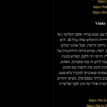
https:
https://b
https://bi
Vlada 
ת עם אבא שהיה אספן תקליטי ג'אז
ופאנק, החלה את שיעורי הפסנתר שלה בגיל שש ואת קריירת התקלוט שלה בגיל 18. היא
ברחבי הרשת, אבל אנחנו יכולים
י ראדו, שהיא היתה הרזידנטית של
 ארמה 17 ובין מייסדי הליין הרוסי דה ולקס, ושהיא מנגנת
ן לרגע זה כמו סאנוויבז, וואהא,
נוהגת לגנוב את ההצגה עם סטים
ם שמנים ופאנקיים למכביר (לא מעט
וב ביותר בפסטיבל). בשישי הקרוב
נית אחרי טל כהן ולפני שלישיית
https://bit.
https://bit.l