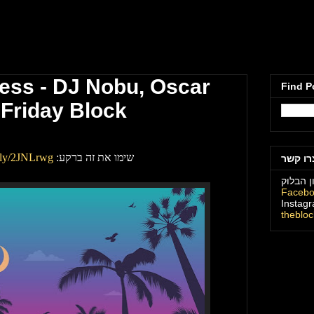
מועדון הבלוק תל
ss - DJ Nobu, Oscar
Find P
 Friday Block
שימו את זה ברקע:
it.ly/2JNLrwg
רו קשר
ן הבלוק
Faceb
Instag
theblo