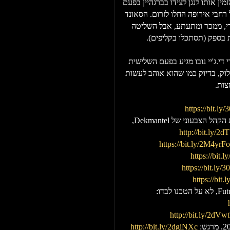
ת כבר לא פחות מ-16 שנים!) ושהזמין אותו לנגן לצידו בברגהיין בפעם
ים בכל רחבי אירופה החלו לזרום. הסאונד
רי, ממכר ומתעתע, אבל השליטה
 בספק (תסתכלו בקליפים).
 די.ג'יי נובו מגיע בפעם השלישית
ק, בדיוק כמו שהוא אוהב לעשות
צות.
https://bit.l
כשהעולם ההיפנוטי והאפל של Future Terror פוגש את הקהל הצבעוני של Dekmantel,
http://bit.ly/2
https://bit.ly/2M4yrFo
https://bit.
https://bit.ly/
https://bit
http://bit.ly/2dVw
http://bit.ly/2dgiNXc