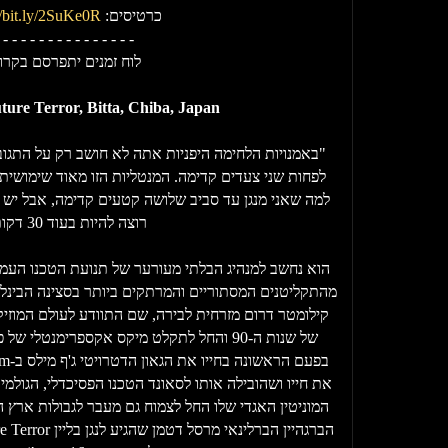
כרטיסים:
//bit.ly/2SuKe0R
 - - - - - - - - - - - - - - -
לוח זמנים יתפרסם בקרוב
ture Terror, Bitta, Chiba, Japan
"באמנויות הלחימה היפניות אתה לא חושב רק על התגו
לפחות שני צעדים קדימה. המנטליות הזו מאוד שימושית עב
למה שאני מנגן עד סביב שלושה קטעים קדימה, אבל יש ל
רוצה להיות בעוד 30 דקות."
הוא נחשב למנהיג הבלתי מעורער של תנועת הטכנו העמוק
קילומטר דרום מזרחית לבירה, שם התוודע לעולם המוזי
של שנות ה-90 והחל לתקלט מיקס אקספרימנטלי 
את חייו ושהובילה אותו לסאונד הטכנו הפסיכדלי, הגולמי 
המוניטין האגדי שלו החל לצמוח גם מעבר לגבולות ארץ ה