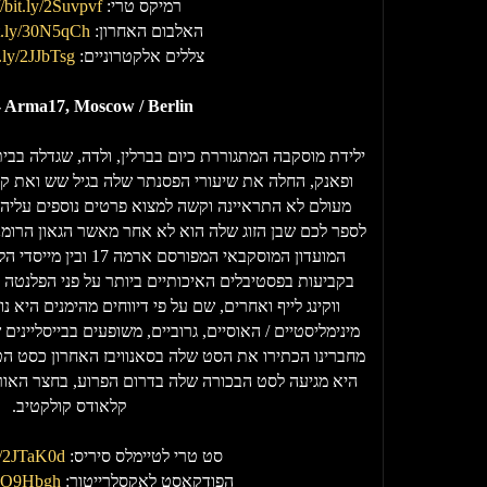
רמיקס טרי:
//bit.ly/2Suvpvf
האלבום האחרון:
it.ly/30N5qCh
צללים אלקטרוניים:
t.ly/2JJbTsg
- Arma17, Moscow / Berlin
ילידת מוסקבה המתגוררת כיום בברלין, ולדה, שגדלה בבי
מעולם לא התראיינה וקשה למצוא פרטים נוספים עליה 
לספר לכם שבן הזוג שלה הוא לא אחר מאשר הגאון הרומנ
המועדון המוסקבאי המפורסם
בקביעות בפסטיבלים האיכותיים ביותר על פני הפלנטה נכו
ווקינג לייף ואחרים, שם על פי דיווחים מהימנים היא 
מינימליסטיים / האוסיים, גרוביים, משופעים בבייסלייני
מחברינו הכתירו את הסט שלה בסאנוויבז האחרון כסט הט
היא מגיעה לסט הבכורה שלה בדרום הפרוע, בחצר האורב
קלאודס קולקטיב.
סט טרי לטיימלס סיריס:
ly/2JTaK0d
הפודקאסט לאקסלרייטור:
y/2O9Hbgh