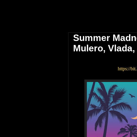
 אביב \\ The Block Club Tel Aviv
Summer Madne
Mulero, Vlada,
https://b