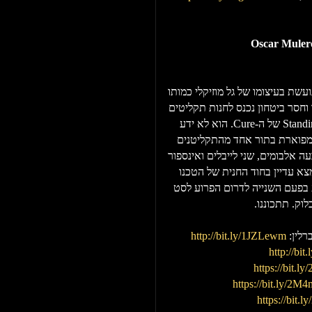
Oscar Muler
שת בעיצומו של גל מוזיקלי כמותו
חסר ביטחון נכנס לחנות תקליטים
כדי לבזבז את כל חסכונותיו על אלבום, Standing on a Beach של ה-Cure. הוא לא ידע
ומפוארת בתור אחד מהתקליטנים
ת ריליסים, ארבעה אלבומים, שני לייבלים ואינספור
צא עדיין בחוד החנית של הטכנו
 בפעם השנייה לדרום הפרוע לסט
ק. תתכוננו.
ברלין:
http://bit.ly/1JZLewm
http://bi
https://bit.
https://bit.ly/2
https://bit.