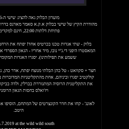
מועדון הבלוק גאה להציג: שישי ה-26 ביולי 2019
פתיחת דלתות 22:00, חינם למקדימים עד חצות!
בלוק - שתי אגדות טכנו בכרטיס אחד! יפתח את הרחבה
המאסטרו היפני די.ג'יי נובו, מיד אחריו - הגאון הספרדי א
ששמע את תפילותינו). יסגרו האגדות המקומיות
חצר + סקוואט - טל כהן הבלתי מנוצח יפתח, אדר כהן, ניר
קולקטיב יסגרו וביניהם, אחת מהתקליטניות המדוברות 
את התקליטנית הרוסיה המתגוררת בברלין, ולדה בביקו
ויז'ואלס בחסות הגאון הרומני
לאונג' - קחו את חדר הקונצרטים של המתחם, הוסיפו את
היטב.
.7.2019 at the wild wild south