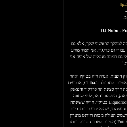
http:
-
.
DJ Nobu - Fu
בה למהלך הראשוני שלך, אלא גם
ורי גם כדי.ג'יי. אני תמיד מודע
י גם תמונה מנטלית של איפה אני
 היפנית, אגדה חיה בטוקיו ואחד
מהתקליטנים המסתוריים והמרתקים ביותר בסצינה הבינלאומית. הוא נולד ב-Chiba, ארבעים
קה דרך סצינת ההארדקור והפאנק
של פאנק, היפ-הופ ודאב, לפני שחווה
בפעם הראשונה בחייו את הגאון הדטרויטי ג'ף מילס ב-Liquidroom בטוקיו, חוויה ששינתה
והעצמתי, שהוא ידוע בזכותו כיום.
שמש העולה בזכות רזידנט מועדון
הברגהיין הברלינאי מרסל דטמן שהגיע לנגן בליין Future Terror (מסיבת הטכנו הטובה ביותר