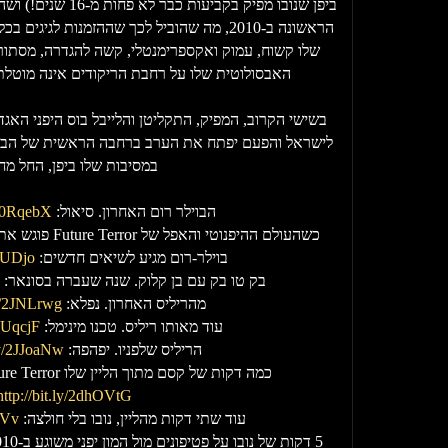
ביפן שנובו מפיק בקביעו
הראשונה ב-2010, מה שהוביל לכך שההזמנות לגיג
שלו קשוח, עמוק ואקספרימנטלי, קשה להגדרה, מסתו
האבסולוטית שלו על רחבת הריקודים אינה מוטלת
בשישי הקרוב, המפיק, התקליטן והלייבל בוס היפני האגדי
לישראל והפעם יפתח את הערב ברחבה הראשית של הבלו
במסיבות שלו ביפן, החל מח
הבוילר רום האחרון. סיאול:
y/30RqebX
בוילר-רום מגיע לשיאים חדשים:
dTUDjo
בק טו בק עם בן קלוק. שנה שעברה בסונאר:
מהריליס האחרון. נפלא:
ly/2JNLrwg
עוד מאותו ריליס. טכנו מינימל:
30UqcjF
הריליס שלפניו. יפהפה:
.ly/2JJoaNw
כמה דקות של קסם מתוך הליין שלו Future Terror, לא על הטכנו לבדו:
http://bit.ly/2dhOVtG
עוד שתי דקות מהליין, נובו בלי חולצה:
tVv
5 דקות של נובו על פטיפונים מול המון יפני משוגע ב-2010, מרגש: