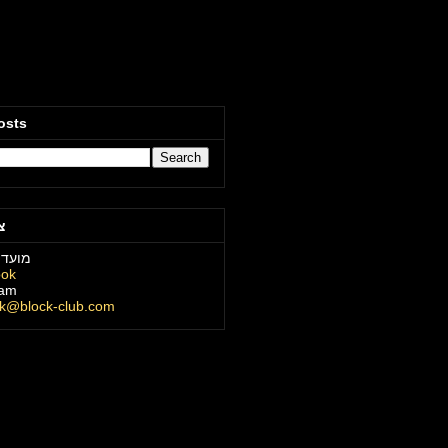
osts
צ
מועדו
ook
ram
ck@block-club.com