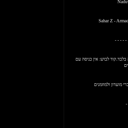
Naduv
Sahar Z - Armad
- - - - - 
שימו לב - הכניסה מגיל 23 ומעלה בהצגת תעודת מזהה בלבד.קוד לבוש: אין כניסה עם 
-