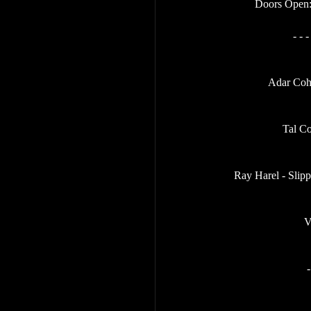
Doors Open: 
- - 
Adar Coh
Tal Co
Ray Harel - Slipp
V