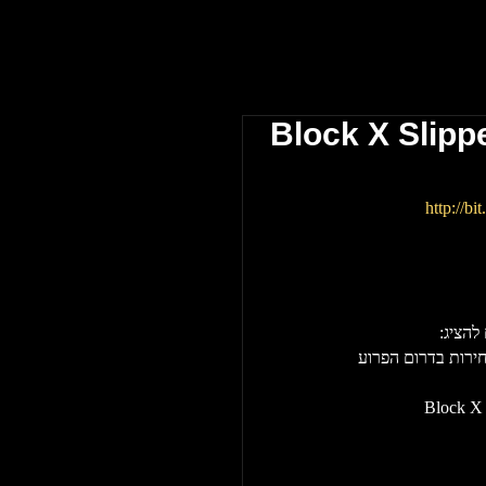
Block X Slippe
http://bi
להציג:
Block X 