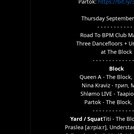
Partok: 
https://bit.l
Thursday September
- - - - - - - - - - - 
Road To BPM Club M
Three Dancefloors + U
at The Block
- - - - - - - - - - - - -
Block
Queen A - The Block, 
Nina Kraviz - трип,
Shlømo LIVE - Taapio
Partok - The Block, 
- - - - - - - - - - - - -
Yard / Squat
Titi - The Bl
Praslea [a:rpia:r], Underst