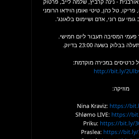
שלוש רחבות + חצר אורבנית - נינה קרביץ, שלמה לייב, פרטוק 
וקווין איי בבלוק, פריסליאה, פריקו, טל כהן, טיטי ואומן הוידאו הרומני 
ב גומי עם רוני, אדם ושיימוס בלאונג
ד פעמי המסיבה תעבור ליום חמישי
של כרטיסים במכירה מוקדמת
http://bit.ly/2Ul
מוזיקה:
Nina Kraviz: 
https://bit
Shlømo LIVE: 
https://bit
Priku: 
https://bit.ly
Praslea: 
https://bit.l