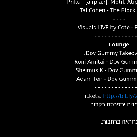
Priku - [a:rpia:r], Motif, At
Tal Cohen - The Block,
- - - -
Visuals LIVE by Cotė -
- - - - - - - - - - - - -
Lounge
Dov Gummy Takeove
Roni Amitai - Dov Gummy
Sheimus K - Dov Gummy
Adam Ten - Dov Gummy,
- - - - - - - - - - - - -
Tickets: 
http://bit.ly
זמנים יתפרסם בקרוב
נתראה ברחבות