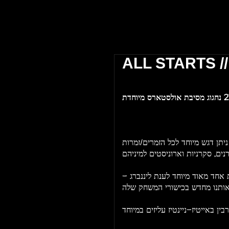
 אביב \\ The Block Club Tel Aviv
ALL STARTS //
ניתן דגש מיוחד לכל הזמרים/זמרות
נים, סקרניות וארוניסטים למיניהם
דת אחד מאוד מיוחד לענת ליננברג
ותנו מחדש בכישורי המשחק שלה
ין באייטיז-ניינטיז עליזים במיוחד