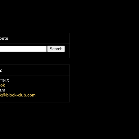
osts
צ
מועדו
ook
ram
ck@block-club.com