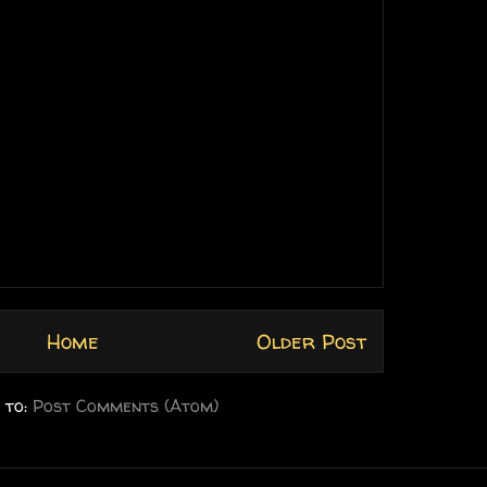
Home
Older Post
 to:
Post Comments (Atom)