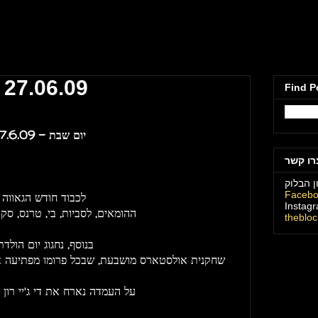
מועדון הבלוק תל
 27.06.09
Find P
יום שבת - 27.6.09 נחגוג מסיבת אולסטארס מיוחדת
רו קשר
ן הבלוק
Faceb
לכבוד חודש הגאווה 
Instag
ההומאים, לסביות, בי, טרנס, סקר
theblo
- בנוסף, נחגוג יום הול
שחקנית אולסטארס מושבעת, שבכל פרומו מפתיעה א
על העמדה נארח את די ג'יי רון רב